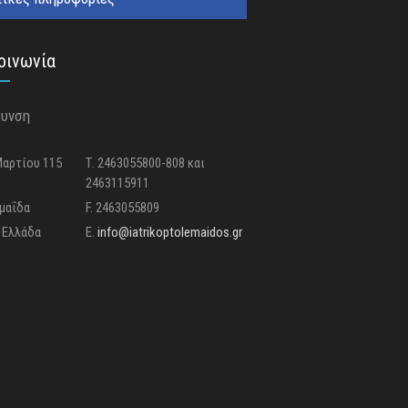
οινωνία
θυνση
Μαρτίου 115
Τ. 2463055800-808 και
2463115911
μαΐδα
F. 2463055809
 Ελλάδα
E.
info@iatrikoptolemaidos.gr