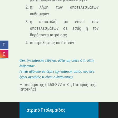
η λήψη των αποτελεσμάτων
αυθημερόν
η αποστολή με email των
αποτελεσμάτων σε εσάς ή τον
θεράποντα ιατρό σας
οι αιμοληψίες κατ΄ οίκον
Ουκ ένι ιατρικήν είδέναι, όστις μη οίδεν ό τι εστίν
άνθρωπος.
(είναι αδύνατο να ξέρει την ιατρική, αυτός που δεν
ξέρει ακριβώς τι είναι ο άνθρωπος)
— Ιπποκράτης ( 460-377 π.Χ. , Πατέρας της
Ιατρικής)
Ιατρικό Πτολεμαΐδος